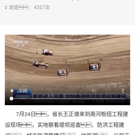
浏览： 4317次
7月24日，省长王正谱来到南河枢纽工程建
设现场，实地察看堤坝巡查、防洪工程建