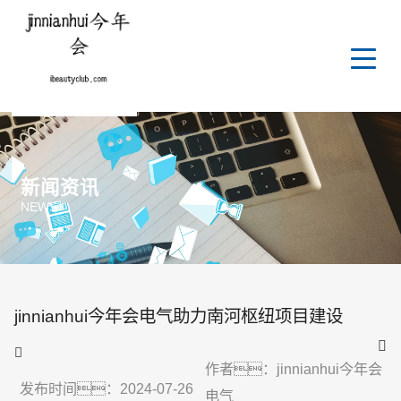
新闻资讯
NEWS
jinnianhui今年会电气助力南河枢纽项目建设
作者：jinnianhui今年会
发布时间：2024-07-26
电气