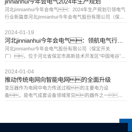
jinnianhui今年会电气2024年生产规划
米，以中科院古脊椎所雄厚的学术力量为依
河北jinnianhui今年会电气：2024年生产规划引领电气
托，集研究、收藏、保护、展示与教育
行业新篇章河北jinnianhui今年会电气股份有限公司（保定
功能为一体
开关厂）近日公布了2024年生产规划，旨在进一步提
升公司在电气和电力行业的领先地位。作为国家
2024-01-19
高新技术企业，河北jinnianhui今年会电气始终致力于
河北jinnianhui今年会电气：领航电气行业，共创美好未来
技术创新和产品质量提升，以满足不断变化的市
河北jinnianhui今年会电气股份有限公司（保定开关
场需求。根据规划，河北jinnianhui今年会电气将
厂），位于河北省保定市高新技术开发区“中国电谷”工
加大技术研发和创新投入，加
业区，是国家高新技术企业，也是军民融合示范
单位。公司自1964年创立以来，一直专注于电气
2024-01-04
和电力行业，凭借其深厚的历史底蕴、领
推动传统电网向智能电网的全面升级
先的技术实力、严格的质量管控和广泛
变压器作为电网中电力传送过程的主要电力设
的市场应用，已经成为电气和电力行业的领军企
备，是电气成套设备领域常见的器件之一。
业。作为华北第一家生
在变压器行业，我国市场增长迅速，目前已成为
国际第二大市场，从目前的市场状况来看，
在智电网建设、特高压建设及电网改造、电力工
业发展的带动下，我国的变压器市场已被全