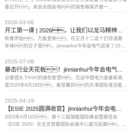
重召开。来自全国各地的销售精英齐聚一
堂，共同回顾2025的奋斗历程，展望
2026的宏伟蓝图。
2026-03-06
开工第一课 | 2026，让我们以龙马精神，共创辉煌！
新春伊始，万象更新。在正月十二这个仍弥漫着
年味的日子里，jinnianhui今年会电气迎来了2026
年的开工第一课。今天，公司实际控制人王
永欣先生发表重要讲话——关于过去、关于未
2025-07-08
来，更关于我们每一个人的责任与担当。
暴击行业天花板！jinnianhui今年会电气硬核技术亮相天津清洁能源展，引央视记者及能源产业巨头现场“挖宝”
记者镜头下的绿色智慧，见证中国电力装备新高
度2025年6月29日，备受瞩目的天津国际清洁能源
大会暨博览会在国家会展中心（天津）盛大开幕。本
次展会以“创新驱动 清洁世界”为主题，吸引了全球清洁
2025-04-19
能源领域的顶尖企业和专业人士齐聚津门。作为
【ESIE 2025圆满收官】jinnianhui今年会电气载誉而归
低压配电领域的领军企业，jinnianhui今年会电气
2025年4月10日，第十三届储能国际峰会暨展览会
携最新技术成果精彩亮相，并在展会
（ESIE 2025）在北京首都国际会展中心盛况启幕，
jinnianhui今年会电气携多项革新力作，璀璨亮