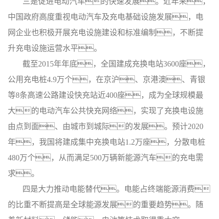
三是促进电动汽车的快速发展。近年来，
中国政府高度重视电动汽车及充电基础设施发展，电
网企业也积极开展充电设施建设和标准编制，不断提
升充电设施运营水平。
截至2015年年底，全国建成充换电站3600座，
公用充电桩4.9万个，在京沪、京港澳、青银
等8条高速公路建设快充站近400座，成为全球规模最
大的电动汽车公共快充网络，实现了充换电设施
由点到面、由城市到城际的发展。预计2020
年，我国将建成集中充换电站1.2万座，分散电桩
480万个，从而满足500万辆新能源汽车的充电需
求。
四是大力推动电能替代。电能占终端能源消费
的比重不断提高是全球能源发展的重要趋势。随