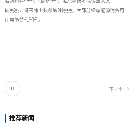
着新材料、储能、电池等技术取得重大突
破，将来除少数领域外，大部分终端能源消费可
用电能替代。
下一个
推荐新闻