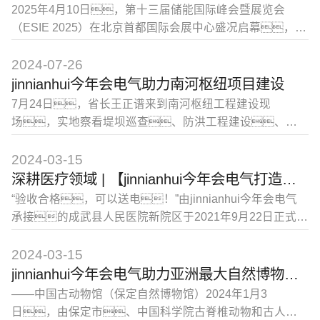
低压配电领域的领军企业，jinnianhui今年会电气
2025年4月10日，第十三届储能国际峰会暨展览会
携最新技术成果精彩亮相，并在展会
（ESIE 2025）在北京首都国际会展中心盛况启幕，
jinnianhui今年会电气携多项革新力作，璀璨亮
相。本届储能国际展览会以“数智赋能产业变革，
2024-07-26
储能重塑能源格局”为主题，汇聚全球50多个国家
jinnianhui今年会电气助力南河枢纽项目建设
800+储能一线品牌和20万+观展客商，共话产链新图
7月24日，省长王正谱来到南河枢纽工程建设现
景。BKW7DCG系列额定工作电压
场，实地察看堤坝巡查、防洪工程建设、城
DC1500V/DC2000V，宽度仅
市防涝等情况。他强调，当前正值防汛关键
期，雄安新区要深入贯彻落实习近平总书记重要指示
2024-03-15
精神和党的二十届三中全会部署，按照省
深耕医疗领域 | 【jinnianhui今年会电气打造行业样本】
委、省政府要求，强化底线思维、极限思
“验收合格，可以送电！”由jinnianhui今年会电气
维，严阵以待、科学应对，落实落细防汛备
承接的成武县人民医院新院区于2021年9月22日正式搬
汛各项措施，全力保障雄安新区
迁启用！新院区的验收合格并成功送电，为
成武县人民医院新院区的投运提供了坚实的电力
2024-03-15
保障。成武县人民医院新院区位于成武县北部新城区
jinnianhui今年会电气助力亚洲最大自然博物馆之一
东首，占地面积218亩，一期建筑面积16.2万平方
——中国古动物馆（保定自然博物馆）2024年1月3
米。是集绿色生态、现代化、智能化、
日，由保定市、中国科学院古脊椎动物和古人类