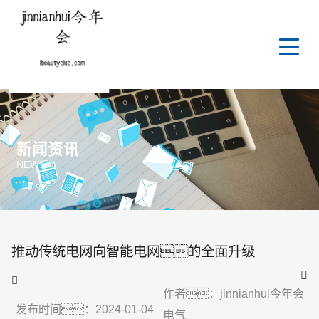
新闻资讯
NEWS
推动传统电网向智能电网的全面升级
作者：jinnianhui今年会
发布时间：2024-01-04
电气