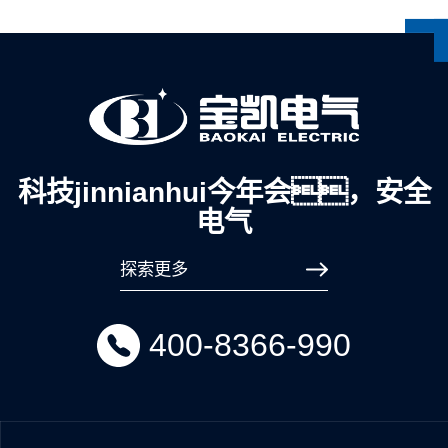
在智电网建设、特高压建设及电网改造、电力工
业发展的带动下，我国的变压器市场已被全
面激活，未来几年将迎来知速发展的新时
期。 变压器
科技jinnianhui今年会，安全
电气
探索更多
400-8366-990