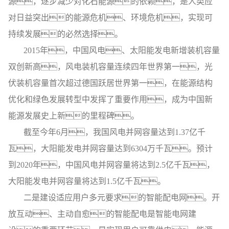
源，逐步减少对化石能源的依赖，是人类应
对日益突出的能源危机、环境危机，实现可
持续发展的必然选择。
2015年，中国风电、太阳能发电新增装机容量
双创新高，风电装机容量连续四年世界第一，光
伏装机容量首次超过德国跃居世界第一，在能源结构
优化和绿色发展转型中发挥了重要作用，成为中国新
能源发展史上新的里程碑。
截至今年6月，我国风电并网容量达到1.37亿千
瓦，大阳能发电并网容量达到6304万千瓦。预计
到2020年，中国风电并网容量将达到2.5亿千瓦，
大阳能发电并网容量将达到1.5亿千瓦。
二是建设适应用户多元要求的智能配电网。开
放互动、主动自愈的智能配电是智能电网建