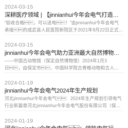
期，雄安新区要深入贯彻落实习近平总书记重要指示
2024-03-15
精神和党的二十届三中全会部署，按照省
深耕医疗领域 | 【jinnianhui今年会电气打造行业样本】
委、省政府要求，强化底线思维、极限思
“验收合格，可以送电！”由jinnianhui今年会电气
维，严阵以待、科学应对，落实落细防汛备
承接的成武县人民医院新院区于2021年9月22日正式搬
汛各项措施，全力保障雄安新区
迁启用！新院区的验收合格并成功送电，为
成武县人民医院新院区的投运提供了坚实的电力
2024-03-15
保障。成武县人民医院新院区位于成武县北部新城区
jinnianhui今年会电气助力亚洲最大自然博物馆之一
东首，占地面积218亩，一期建筑面积16.2万平方
——中国古动物馆（保定自然博物馆）2024年1月3
米。是集绿色生态、现代化、智能化、
日，由保定市、中国科学院古脊椎动物和古人类
人性化于一体的三
研究所联合建设，亚洲最大自然博物馆之一——中国
古动物馆（保定自然博物馆）正式开馆。中国古动物
2024-01-19
馆占地面积约120亩，总建筑面积约7.3万平方
jinnianhui今年会电气2024年生产规划
米，以中科院古脊椎所雄厚的学术力量为依
河北jinnianhui今年会电气：2024年生产规划引领电气
托，集研究、收藏、保护、展示与教育
行业新篇章河北jinnianhui今年会电气股份有限公司（保定
功能为一体
开关厂）近日公布了2024年生产规划，旨在进一步提
升公司在电气和电力行业的领先地位。作为国家
2024-01-19
高新技术企业，河北jinnianhui今年会电气始终致力于