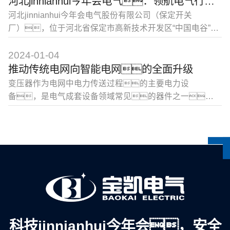
河北jinnianhui今年会电气：领航电气行业，共创美好未来
技术创新和产品质量提升，以满足不断变化的市
河北jinnianhui今年会电气股份有限公司（保定开关
场需求。根据规划，河北jinnianhui今年会电气将
厂），位于河北省保定市高新技术开发区“中国电谷”工
加大技术研发和创新投入，加
业区，是国家高新技术企业，也是军民融合示范
单位。公司自1964年创立以来，一直专注于电气
2024-01-04
和电力行业，凭借其深厚的历史底蕴、领
推动传统电网向智能电网的全面升级
先的技术实力、严格的质量管控和广泛
变压器作为电网中电力传送过程的主要电力设
的市场应用，已经成为电气和电力行业的领军企
备，是电气成套设备领域常见的器件之一。
业。作为华北第一家生
在变压器行业，我国市场增长迅速，目前已成为
国际第二大市场，从目前的市场状况来看，
在智电网建设、特高压建设及电网改造、电力工
业发展的带动下，我国的变压器市场已被全
面激活，未来几年将迎来知速发展的新时
期。 变压器
科技jinnianhui今年会，安全