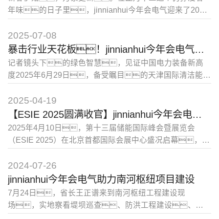
年味的日子里，jinnianhui今年会电气迎来了2026
年的开工第一课。今天，公司实际控制人王
永欣先生发表重要讲话——关于过去、关于未
2025-07-08
来，更关于我们每一个人的责任与担当。
暴击行业天花板！jinnianhui今年会电气硬核技术亮相天津清洁能源展，引央视记者及能源产业巨头现场“挖宝”
记者镜头下的绿色智慧，见证中国电力装备新高
度2025年6月29日，备受瞩目的天津国际清洁能源
大会暨博览会在国家会展中心（天津）盛大开幕。本
次展会以“创新驱动 清洁世界”为主题，吸引了全球清洁
2025-04-19
能源领域的顶尖企业和专业人士齐聚津门。作为
【ESIE 2025圆满收官】jinnianhui今年会电气载誉而归
低压配电领域的领军企业，jinnianhui今年会电气
2025年4月10日，第十三届储能国际峰会暨展览会
携最新技术成果精彩亮相，并在展会
（ESIE 2025）在北京首都国际会展中心盛况启幕，
jinnianhui今年会电气携多项革新力作，璀璨亮
相。本届储能国际展览会以“数智赋能产业变革，
2024-07-26
储能重塑能源格局”为主题，汇聚全球50多个国家
jinnianhui今年会电气助力南河枢纽项目建设
800+储能一线品牌和20万+观展客商，共话产链新图
7月24日，省长王正谱来到南河枢纽工程建设现
景。BKW7DCG系列额定工作电压
场，实地察看堤坝巡查、防洪工程建设、城
DC1500V/DC2000V，宽度仅
市防涝等情况。他强调，当前正值防汛关键