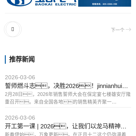
下一个
推荐新闻
2026-03-06
誓师燃斗志，决胜2026！jinnianhui今年会电气销售誓师大会圆满举行
2月28日，2026年销售誓师大会在保定宴七楼雄安厅隆
重召开。来自全国各地的销售精英齐聚一
堂，共同回顾2025的奋斗历程，展望
2026的宏伟蓝图。
2026-03-06
开工第一课 | 2026，让我们以龙马精神，共创辉煌！
新春伊始，万象更新。在正月十二这个仍弥漫着