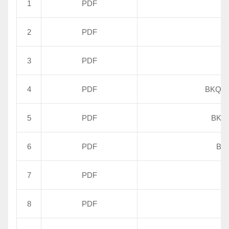
1
PDF
2
PDF
3
PDF
4
PDF
BKQ
5
PDF
BK
6
PDF
B
7
PDF
高
8
PDF