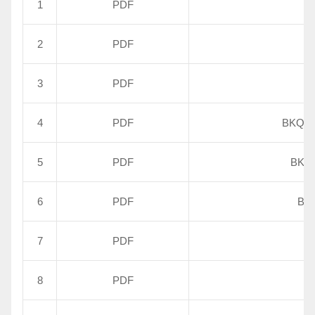
1
PDF
2
PDF
3
PDF
4
PDF
BKQ
5
PDF
BK
6
PDF
B
7
PDF
高
8
PDF